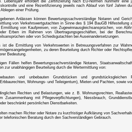
. Lebensjahr erfordert die Zertifizierung nach EU-Normen nunmehr eine jä
tskontrolle und eine Rezertifizierung jeweils nach Ablauf von fünf Jahren d
 Ablegen einer Prüfung.
gebenen Anlässen können Bewertungssachverständige Notaren und Gerich
ittlung von Verkehrswertgutachten in Sinne des § 194 BauGB Hilfestellung 
r Ermittlung von Kaufpreisen, von Zugewinnausgleichsansprüchen, von Abfi
nder Erben im Rahmen von Übertragungsgeschäften, bei der Berechn
teilsansprüchen oder von Schiedsgutachten bei Auseinandersetzungen.
s ist die Ermittlung von Verkehrswerten in Betreuungsverfahren zur Wahr
mögensangelegenheiten, zu deren Beurteilung durch Richter oder Rechtspfle
erer Bedeutung.
figen Fällen helfen Bewertungssachverständige Notaren, Staatsanwaltschaf
en zur unabhängigen Beurteilung durch die Wertermittlung von:
bebauten und unbebauten Grundstücken und grundstücksgleichen 
(Erbbaurechten, Wohnungs- und Teileigentum), Mieten und Pachten, sowie vo
dinglichen Rechten und Belastungen, wie z. B. Wohnungsrechten, Reallaste
im Zusammenhang mit Pflegeverpflichtungen), Niessbrauch, Grunddienstba
oder beschränkt persönlichen Dienstbarkeiten.
elten machen Richter oder Notare zu kurzfristiger Aufklärung von Sachverhal
er telefonischen Beratung durch den Sachverständigen Gebrauch.