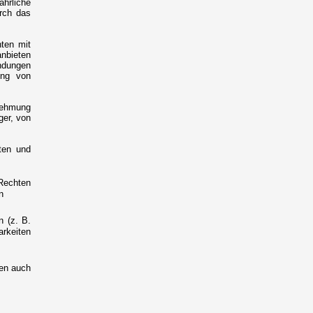
hrliche
urch das
ten mit
anbieten
ndungen
ung von
nehmung
ger, von
ten und
Rechten
n
n (z. B.
rkeiten
ten auch