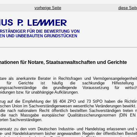
vorherige Seite
diese Seit
RSTÄNDIGER FÜR DIE BEWERTUNG VON
EN UND UNBEBAUTEN GRUNDSTÜCKEN
mationen für Notare, Staatsanwaltschaften und Gerichte
tare als anerkannte Berater in Rechtsfragen und Vermögensangelegenhei
o für Gerichte ist häufig die sachkundige Hilfestellung
ungssachverständige die grundlegende Voraussetzung für wirtscha
idungen bzw. für unabhängige Aufklärungen.
zug auf die Empfehlung der §§ 404 ZPO und 73 StPO haben die Richtlin
schen Union im Sachverständigenwesen wesentliche Veränderungen bewirkt.
die nach nationalem Recht öffentlich bestellten Sachverständigen treten 
ie nach Massgabe europäischer Qualitätssicherungsnormen (DIN EN
zierten Sachverständigen.
ensatz zu den vom Deutschen Industrie- und Handelstag erlassenen und 
ie- und Handelskammern bisher angewandten Regeln der öffentlichen Bestel