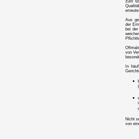
zum 68
Qualitä
erneute
Aus ge
der Erm
bei de
weiche
Pflicht
Oftmal
von Ver
besond
In häu
Gericht
Nicht s
von ein