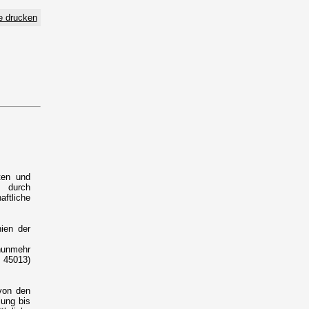
e drucken
ten und
 durch
ftliche
ien der
nunmehr
 45013)
von den
lung bis