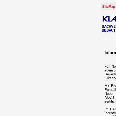
SiteMap
SACHVE
BEBAUT
Infor
Für No
ebens
Bewert
Entsche
Mit Be
Europäi
Neben 
AUCH d
zertifi
Im Geg
Industr